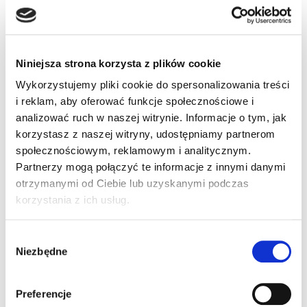
Napisz krótką wiadomość powitalną
Przejdź do zakupów
Niniejsza strona korzysta z plików cookie
Wykorzystujemy pliki cookie do spersonalizowania treści
i reklam, aby oferować funkcje społecznościowe i
analizować ruch w naszej witrynie. Informacje o tym, jak
korzystasz z naszej witryny, udostępniamy partnerom
społecznościowym, reklamowym i analitycznym.
Nowe produkty
Partnerzy mogą połączyć te informacje z innymi danymi
otrzymanymi od Ciebie lub uzyskanymi podczas
korzystania z ich usług.
Zawias bramy skośny 102/42 kompletny
Wybór
Zobacz więcej
Niezbędne
zgody
Zawias bramy skośny 102/60 kompletny
Preferencje