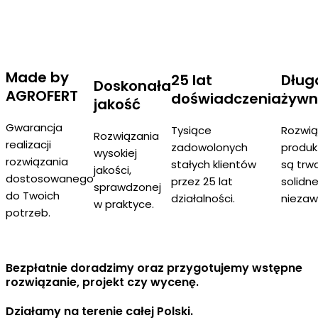
Made by
25 lat
Dług
Doskonała
AGROFERT
doświadczenia
żywn
jakość
Gwarancja
Tysiące
Rozwią
Rozwiązania
realizacji
zadowolonych
produk
wysokiej
rozwiązania
stałych klientów
są trwa
jakości,
dostosowanego
przez 25 lat
solidne
sprawdzonej
do Twoich
działalności.
niezaw
w praktyce.
potrzeb.
Bezpłatnie doradzimy oraz przygotujemy wstępne
rozwiązanie, projekt czy wycenę.
Działamy na terenie całej Polski.