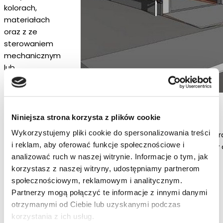
kolorach,
materiałach
oraz z ze
sterowaniem
mechanicznym
lub
elektrycznym.
Usługi projektowe
Niniejsza strona korzysta z plików cookie
Wykorzystujemy pliki cookie do spersonalizowania treści
Nasz zespół projektantów jest w stanie op
i reklam, aby oferować funkcje społecznościowe i
jak i całych ferm bydła, trzody chlewnej c
analizować ruch w naszej witrynie. Informacje o tym, jak
korzystasz z naszej witryny, udostępniamy partnerom
społecznościowym, reklamowym i analitycznym.
Partnerzy mogą połączyć te informacje z innymi danymi
otrzymanymi od Ciebie lub uzyskanymi podczas
korzystania z ich usług.