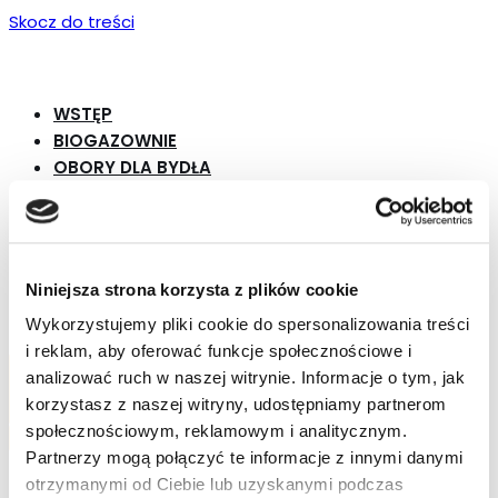
Skocz do treści
WSTĘP
BIOGAZOWNIE
OBORY DLA BYDŁA
TECHNIKA UDOJOWA
POZOSTAŁA OFERTA
DO POBRANIA
KONTAKT
Niniejsza strona korzysta z plików cookie
Wykorzystujemy pliki cookie do spersonalizowania treści
i reklam, aby oferować funkcje społecznościowe i
Menu
analizować ruch w naszej witrynie. Informacje o tym, jak
Przełącznik nawigacji
korzystasz z naszej witryny, udostępniamy partnerom
społecznościowym, reklamowym i analitycznym.
Przełącznik nawigacji
Partnerzy mogą połączyć te informacje z innymi danymi
WSTĘP
otrzymanymi od Ciebie lub uzyskanymi podczas