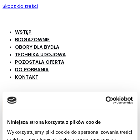
Skocz do treści
WSTĘP
BIOGAZOWNIE
OBORY DLA BYDŁA
TECHNIKA UDOJOWA
POZOSTAŁA OFERTA
DO POBRANIA
KONTAKT
Menu
Przełącznik
nawigacji
Przełącznik
Niniejsza strona korzysta z plików cookie
WSTĘP
nawigacji
Wykorzystujemy pliki cookie do spersonalizowania treści
BIOGAZOWNIE
i reklam, aby oferować funkcje społecznościowe i