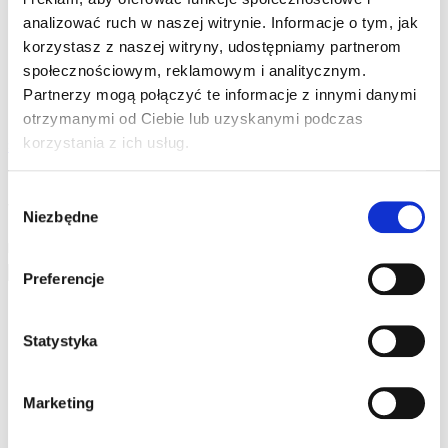
OBORY DLA BYDŁA
analizować ruch w naszej witrynie. Informacje o tym, jak
TECHNIKA UDOJOWA
korzystasz z naszej witryny, udostępniamy partnerom
POZOSTAŁA OFERTA
społecznościowym, reklamowym i analitycznym.
DO POBRANIA
Partnerzy mogą połączyć te informacje z innymi danymi
KONTAKT
otrzymanymi od Ciebie lub uzyskanymi podczas
korzystania z ich usług.
Strona główna
»
Produkty otagowane „Słupek
grubościenny BS 76/1800”
Wybór
Wyświetlanie jednego wyniku
Niezbędne
zgody
Filtr»
Preferencje
Statystyka
Marketing