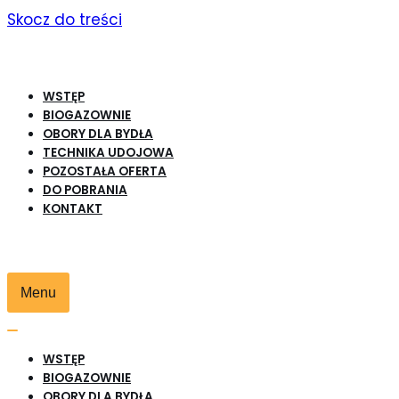
Skocz do treści
WSTĘP
BIOGAZOWNIE
OBORY DLA BYDŁA
TECHNIKA UDOJOWA
POZOSTAŁA OFERTA
DO POBRANIA
KONTAKT
Menu
Przełącznik
nawigacji
Przełącznik
WSTĘP
nawigacji
BIOGAZOWNIE
OBORY DLA BYDŁA