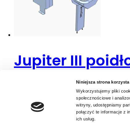
Jupiter III poi
Niniejsza strona korzysta
Zamknij
Wykorzystujemy pliki cook
społecznościowe i analizo
W sklepie znajdują się tylko produkty dostępne "od r
witryny, udostępniamy pa
W przypadku zainteresowania pozostałymi produkt
połączyć te informacje z 
ich usług.
Wszystkie ceny netto nie uwzgledniające kosztów w