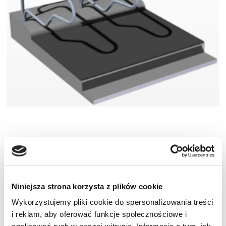
Bariera boczna legowiska dla krów mlecznych ZBDV
22 P – komplet
Brama Rolowana Elektrycznie Farmtec o wymiarach
Niniejsza strona korzysta z plików cookie
3,5m x 3,5m
Wykorzystujemy pliki cookie do spersonalizowania treści
i reklam, aby oferować funkcje społecznościowe i
Brama Rolowana Elektrycznie Farmtec o wymiarach