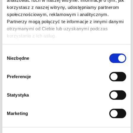
3m x 3m
analizować ruch w naszej witrynie. Informacje o tym, jak
korzystasz z naszej witryny, udostępniamy partnerom
społecznościowym, reklamowym i analitycznym.
Brama Rolowana Elektrycznie Farmtec o wymiarach
4m x 4m
Partnerzy mogą połączyć te informacje z innymi danymi
otrzymanymi od Ciebie lub uzyskanymi podczas
Brama rolowana Farmtec o wymiarach: 2,5m x 2,5m
korzystania z ich usług.
Budka z laminatu z podnoszoną barierką
Wybór
Niezbędne
zgody
Czochradło mechaniczne
Preferencje
Statystyka
Marketing